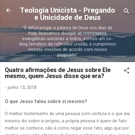
Pular para o conteúdo principal
Teologia Unicista - Pregando
e Unicidade de Deus
"É difícil pregar a palavra de Deus nos dias de
hoje, buscamos divulgar as mensagens
evangélicas unicistas a todos, somos um co-
blog temático do reflexões cristãs, e cumprimos
nossas missões de acordo com nosso
proposito"
Quatro afirmações de Jesus sobre Ele
mesmo, quem Jesus disse que era?
-
junho 13, 2018
O que Jesus falou sobre sí mesmo?
O melhor testemunho de uma pessoa com certeza é o que ela
mesmo diz sobre si próprio, a própria pessoa é quem de fato
melhor se conhece, não á como negar esse fato, algo que por