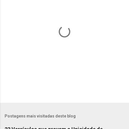
n
t
á
r
i
o
s
Postagens mais visitadas deste blog