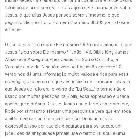
muitas vezes não olhamos de forma cuidadosa é o que Jesus
falou sobre si mesmo. veremos agora sete afirmações sobre
Jesus, o que alias Jesus pensou sobre si mesmo, o que
segundo Ele mesmo, o Homem chamado JESUS se tratava e
dizia ser.
O que Jesus falou sobre Ele mesmo? #Primeira citação, o que
Jesus falou sobre Ele mesmo? "João 14:6, Bíblia King James
Atualizada Assegurou-lhes Jesus:“Eu Sou o Caminho, a
Verdade e a Vida. Ninguém vem ao Pai senão por mim." O
verso nos dá uma informação muito valiosa e rica para essa
investigação a cerca do que Jesus dizia de si mesmo, alias, o
que Jesus de fato era, o verso diz "Eu Sou..." o termo não é
usado por muitas pessoas na Bíblia, essa expressão é usada
apenas pelo próprio Deus, e Jesus usa o termo abertamente,
Pode por sí mesmo efetuar uma pesquisa e verá que em toda
a bíblia nenhum personagem sem ser Deus usa essa
expressão, isso por que ela é sagrada para os judeus, um
judeu dês da antiguidade jamais usa o termo Eu sou, é uma