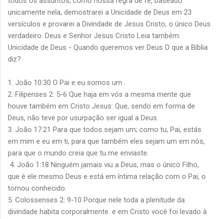
todos os assuntos, como nossa regra de fé, baseado
unicamente nela, demostrarei a Unicidade de Deus em 23
versículos e provarei a Divindade de Jesus Cristo, o único Deus
verdadeiro. Deus e Senhor Jesus Cristo Leia também:
Unicidade de Deus - Quando queremos ver Deus O que a Bíblia
diz?
1. João 10:30 O Pai e eu somos um .
2. Filipenses 2: 5-6 Que haja em vós a mesma mente que
houve também em Cristo Jesus: Que, sendo em forma de
Deus, não teve por usurpação ser igual a Deus.
3. João 17:21 Para que todos sejam um; como tu, Pai, estás
em mim e eu em ti, para que também eles sejam um em nós,
para que o mundo creia que tu me enviaste.
4. João 1:18 Ninguém jamais viu a Deus, mas o único Filho,
que é ele mesmo Deus e está em íntima relação com o Pai, o
tornou conhecido.
5. Colossenses 2: 9-10 Porque nele toda a plenitude da
divindade habita corporalmente. e em Cristo você foi levado à