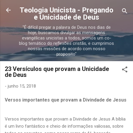
Pular para o conteúdo principal
Teologia Unicista - Pregando
e Unicidade de Deus
"É difícil pregar a palavra de Deus nos dias de
hoje, buscamos divulgar as mensagens
evangélicas unicistas a todos, somos um co-
blog temático do reflexões cristãs, e cumprimos
nossas missões de acordo com nosso
proposito"
23 Versículos que provam a Unicidade
de Deus
-
junho 15, 2018
Versos importantes que provam a Divindade de Jesus
Versos importantes que provam a Divindade de Jesus A bíblia
é um livro fantástico e cheio de informações valiosas, sobre