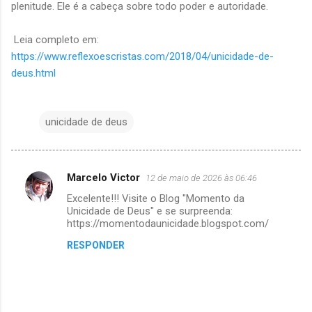
plenitude. Ele é a cabeça sobre todo poder e autoridade.
Leia completo em:
https://www.reflexoescristas.com/2018/04/unicidade-de-
deus.html
unicidade de deus
Marcelo Victor
12 de maio de 2026 às 06:46
C
Excelente!!! Visite o Blog "Momento da
o
Unicidade de Deus" e se surpreenda:
m
https://momentodaunicidade.blogspot.com/
e
RESPONDER
n
t
á