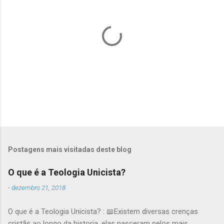
r
i
o
s
P
o
s
t
Postagens mais visitadas deste blog
a
r
O que é a Teologia Unicista?
u
m
-
dezembro 21, 2018
c
o
O que é a Teologia Unicista? : 📖Existem diversas crenças
m
e
cristãs ao longo da historia, elas nasceram pelos mais