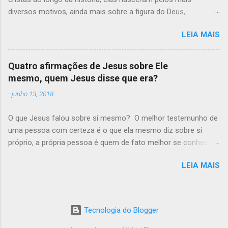
n
diversos motivos, ainda mais sobre a figura do Deus,
t
Unicidade, Trindade, Unitarismo, Deísmo, Panteísmo e outras
á
r
LEIA MAIS
diversas crenças existem, onde tentam explicar o que é a
i
divindade.
o
➡Justamente todas as teologias mais cedo ou mais tarde,
Quatro afirmações de Jesus sobre Ele
terminam em contradição, porque a figura de Deus, é acima de
mesmo, quem Jesus disse que era?
qualquer entendimento, e uma crença, não importa o quão
-
junho 13, 2018
elaborada seja, certamente será questionada.
...
O que Jesus falou sobre sí mesmo? O melhor testemunho de
uma pessoa com certeza é o que ela mesmo diz sobre si
próprio, a própria pessoa é quem de fato melhor se conhece,
não á como negar esse fato, algo que por muitas vezes não
LEIA MAIS
olhamos de forma cuidadosa é o que Jesus falou sobre si
mesmo. veremos agora sete afirmações sobre Jesus, o que
alias Jesus pensou sobre si mesmo, o que segundo Ele
mesmo, o Homem chamado JESUS se tratava e dizia ser. O
Tecnologia do Blogger
que Jesus falou sobre Ele mesmo? #Primeira citação, o que
Jesus falou sobre Ele mesmo? "João 14:6, Bíblia King James